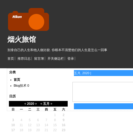
烟火旅馆
别拿自己的人生和他人做比较. 你根本不清楚他们的人生是怎么一回事
首页
推荐日志
留言簿
开关侧边栏
登录
分类
五月, 2020 |
首页
Blog技术
0
日历
«
2020
»
«
五月
»
日
一
二
三
四
五
六
1
2
3
4
5
6
7
8
9
10
11
12
13
14
15
16
17
18
19
20
21
22
23