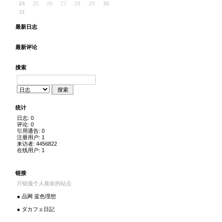
24
25
26
27
28
29
30
31
最新日志
最新评论
搜索
统计
日志: 0
评论: 0
引用通告: 0
注册用户: 1
来访者: 4456822
在线用户: 1
链接
只链接个人喜欢的站点
● 品网 蓝色理想
● ダカフェ日記